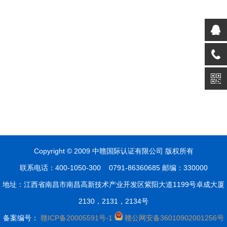
企业文化
服务认证
资料下载
荣誉资质
国推认证
投诉监督
组织结构
产品认证
声明与承
其他管理
诺
体系
人力资源
联系我们
人才理念
联系方式
人才招聘
在线留言
员工关怀
Copyright © 2009 中赣国际认证有限公司 版权所有
联系电话：400-1050-300 0791-86360685 邮编：330000
地址：江西省南昌市南昌高新技术产业开发区紫阳大道1199号卓成大厦
2130，2131，2134号
备案编号：
赣ICP备20005591号-1
赣公网安备36010902001256号