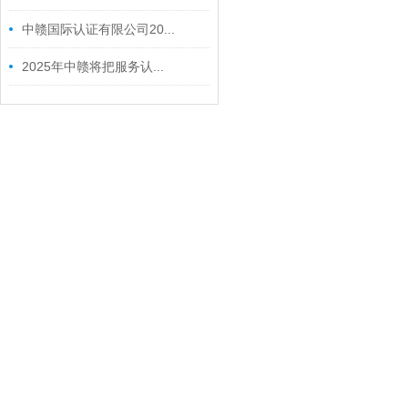
中赣国际认证有限公司20...
2025年中赣将把服务认...
关于我们
服务项目
新闻中心
公开文件
中赣简介
管理体系
公司新闻
公开性文
分支机构
认证
行业动态
件