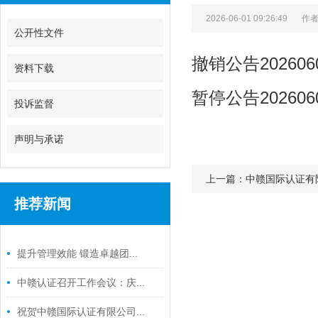
2026-06-01 09:26:49
作
公开性文件
撤销公告2026060
资料下载
暂停公告2026060
投诉监督
声明与承诺
上一篇：中赣国际认证有
推荐新闻
/ RELATED NEWS
提升管理效能 锻造卓越团...
中赣认证召开工作会议：庆...
祝贺中赣国际认证有限公司...