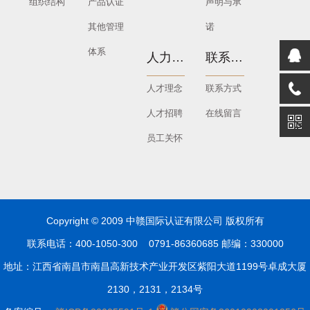
组织结构
产品认证
声明与承
其他管理
诺
体系
人力资源
联系我们
人才理念
联系方式
人才招聘
在线留言
员工关怀
Copyright © 2009 中赣国际认证有限公司 版权所有
联系电话：400-1050-300 0791-86360685 邮编：330000
地址：江西省南昌市南昌高新技术产业开发区紫阳大道1199号卓成大厦
2130，2131，2134号