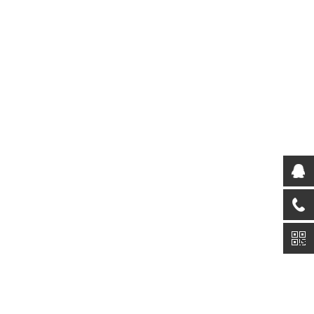
关于我们
服务项目
新闻中心
公开文件
中赣简介
管理体系
公司新闻
公开性文
分支机构
认证
行业动态
件
企业文化
服务认证
资料下载
荣誉资质
国推认证
投诉监督
组织结构
产品认证
声明与承
其他管理
诺
体系
人力资源
联系我们
人才理念
联系方式
人才招聘
在线留言