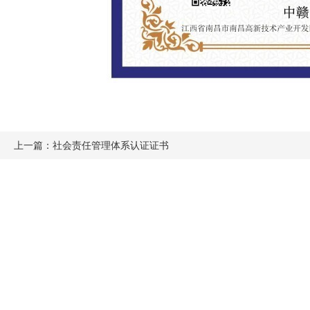
上一篇：社会责任管理体系认证证书