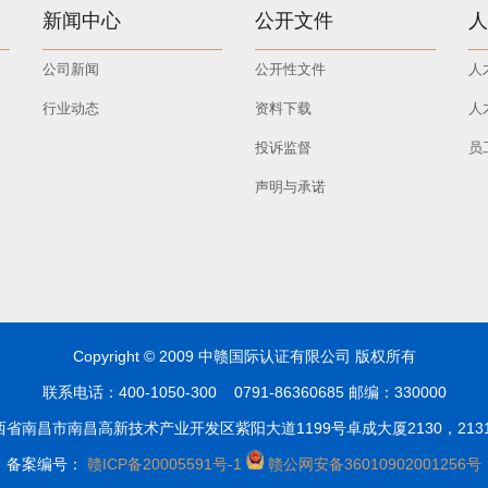
新闻中心
公开文件
人
公司新闻
公开性文件
人
行业动态
资料下载
人
投诉监督
员
声明与承诺
Copyright © 2009 中赣国际认证有限公司 版权所有
联系电话：400-1050-300 0791-86360685 邮编：330000
省南昌市南昌高新技术产业开发区紫阳大道1199号卓成大厦2130，2131
备案编号：
赣ICP备20005591号-1
赣公网安备36010902001256号