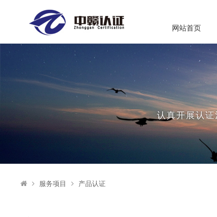
网站首页
认真开展认证
服务项目
产品认证